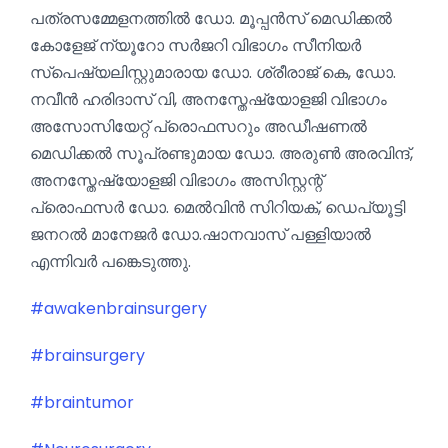
പത്രസമ്മേളനത്തിൽ ഡോ. മൂപ്പൻസ് മെഡിക്കൽ
കോളേജ് ന്യൂറോ സർജറി വിഭാഗം സീനിയർ
സ്പെഷ്യലിസ്റ്റുമാരായ ഡോ. ശ്രീരാജ് കെ, ഡോ.
നവീൻ ഹരിദാസ് വി, അനസ്തേഷ്യോളജി വിഭാഗം
അസോസിയേറ്റ് പ്രൊഫസറും അഡീഷണൽ
മെഡിക്കൽ സൂപ്രണ്ടുമായ ഡോ. അരുൺ അരവിന്ദ്,
അനസ്തേഷ്യോളജി വിഭാഗം അസിസ്റ്റന്റ്
പ്രൊഫസർ ഡോ. മെൽവിൻ സിറിയക്, ഡെപ്യൂട്ടി
ജനറൽ മാനേജർ ഡോ.ഷാനവാസ്‌ പള്ളിയാൽ
എന്നിവർ പങ്കെടുത്തു.
#awakenbrainsurgery
#brainsurgery
#braintumor