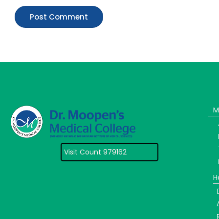
M
Visit Count 979162
H