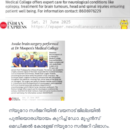
ന്യൂറോ സർജറിയിൽ വയനാട് ജില്ലയിൽ
പുതിയൊരധ്യായം കുറിച്ച് ഡോ.
മൂപ്പൻസ്
മെഡിക്കൽ കോളേജ് ന്യൂറോ സർജറി വിഭാഗം.