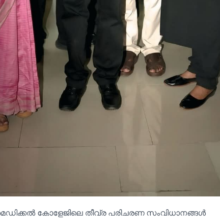
 മെഡിക്കൽ കോളേജിലെ തീവ്ര പരിചരണ സംവിധാനങ്ങൾ