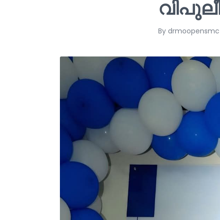
വിപുലീ
By
drmoopensmc