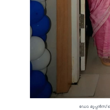
ഡോ. മൂപ്പൻസ്