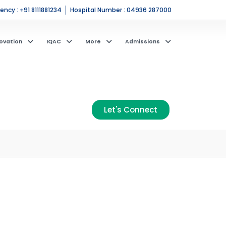
ncy : +91 8111881234
Hospital Number : 04936 287000
ovation
IQAC
More
Admissions
Let's Connect