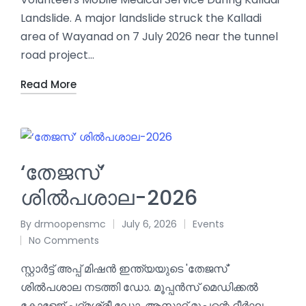
Landslide. A major landslide struck the Kalladi
area of Wayanad on 7 July 2026 near the tunnel
road project…
Read More
‘തേജസ്’
ശിൽപശാല-2026
By
drmoopensmc
July 6, 2026
Events
No Comments
സ്റ്റാർട്ട്‌ അപ്പ് മിഷൻ ഇന്ത്യയുടെ 'തേജസ്'
ശിൽപശാല നടത്തി ഡോ. മൂപ്പൻസ് മെഡിക്കൽ
കോളേജ് പദ്മശ്രീ ഡോ. ആസാദ് മൂപ്പന്റെ ദീർഘ