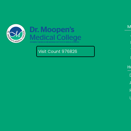
M
Visit Count 976826
H