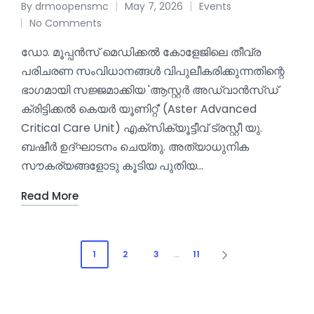
By
drmoopensmc
May 7, 2026
Events
No Comments
ഡോ. മൂപ്പൻസ് മെഡിക്കൽ കോളേജിലെ തീവ്ര
പരിചരണ സംവിധാനങ്ങൾ വിപുലീകരിക്കുന്നതിന്റെ
ഭാഗമായി സജ്ജമാക്കിയ 'ആസ്റ്റർ അഡ്വാൻസ്ഡ്
ക്രിട്ടിക്കൽ കെയർ യൂണിറ്റ്' (Aster Advanced
Critical Care Unit) എക്സിക്യൂട്ടീവ് ട്രസ്റ്റീ യു.
ബഷീർ ഉദ്ഘാടനം ചെയ്തു. അത്യാധുനിക
സൗകര്യങ്ങളോടു കൂടിയ പുതിയ…
Read More
1
2
3
…
11